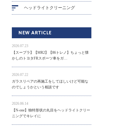
ヘッドライトクリーニング
NEW ARTICLE
2026.07.23
【スープラ】【MR2】【86トレノ】ちょっと懐
かしのトヨタFRスポーツ車をガ…
2026.07.22
ガラスリペアの再施工をしてほしいけど可能な
のでしょうかという相談です
2026.06.14
【N-one】独特形状の丸目をヘッドライトクリー
ニングでキレイに