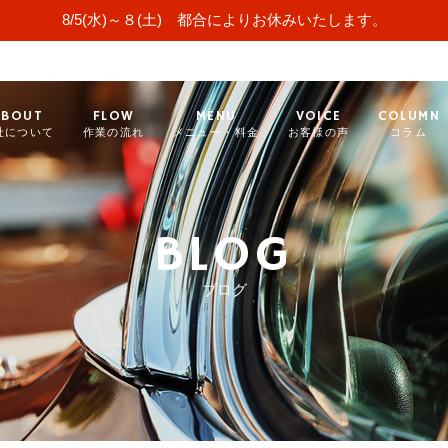
8/5(水)～８(土) 都合によりお休みいたします。
ABOUT
FLOW
MENU
VOICE
COLUMN
社について
作業の流れ
メニュー・料金
お客様の声
コラム
BLOG
ブログ