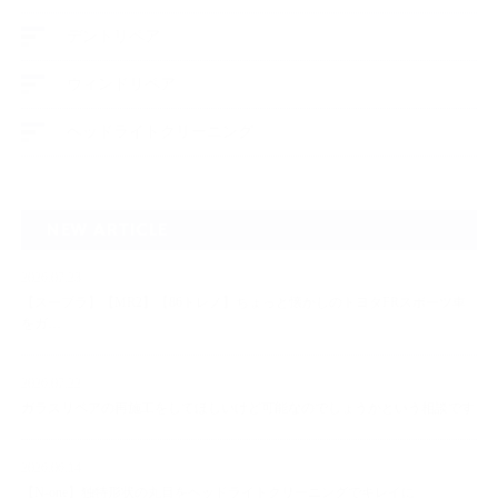
デントリペア
ウィンドリペア
ヘッドライトクリーニング
NEW ARTICLE
2026.07.23
【スープラ】【MR2】【86トレノ】ちょっと懐かしのトヨタFRスポーツ車
をガ…
2026.07.22
ガラスリペアの再施工をしてほしいけど可能なのでしょうかという相談です
2026.06.14
【N-one】独特形状の丸目をヘッドライトクリーニングでキレイに