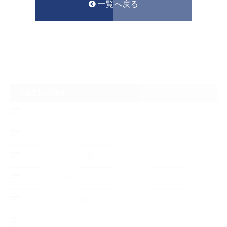
一覧へ戻る
CATEGORY
フロントガラスリペア
ヘッドライトの黄ばみ
アメリカでの現地修理2017
ボディーコーティング
フロントガラス修理
ブログ