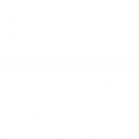
デントリペア
ウィンドリペア
ヘッドライトクリーニング
NEW ARTICLE
2026.07.23
【スープラ】【MR2】【86トレノ】ちょっと懐かしのトヨタFRスポーツ車
をガ…
2026.07.22
ガラスリペアの再施工をしてほしいけど可能なのでしょうかという相談です
2026.06.14
【N-one】独特形状の丸目をヘッドライトクリーニングでキレイに