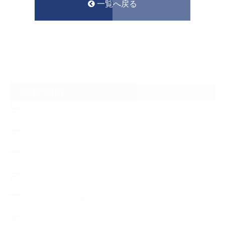
一覧へ戻る
CATEGORY
フロントガラスリペア
ヘッドライトの黄ばみ
アメリカでの現地修理2017
ボディーコーティング
フロントガラス修理
ブログ