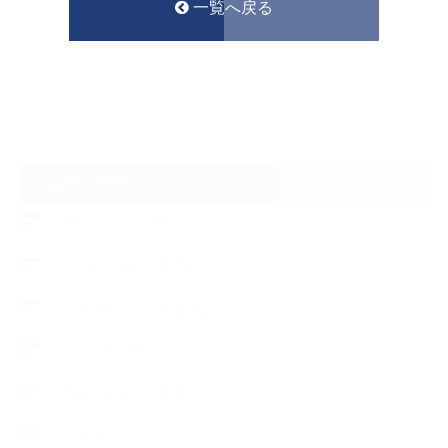
一覧へ戻る
CATEGORY
フロントガラスリペア
ヘッドライトの黄ばみ
アメリカでの現地修理2017
ボディーコーティング
フロントガラス修理
ブログ