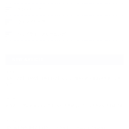
デントリペア
ウィンドリペア
ヘッドライトクリーニング
NEW ARTICLE
2026.07.23
【スープラ】【MR2】【86トレノ】ちょっと懐かしのトヨタFRスポーツ車
をガ…
2026.07.22
ガラスリペアの再施工をしてほしいけど可能なのでしょうかという相談です
2026.06.14
【N-one】独特形状の丸目をヘッドライトクリーニングでキレイに