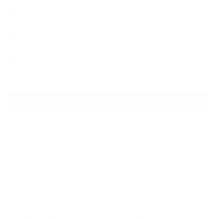
デントリペア
ウィンドリペア
ヘッドライトクリーニング
NEW ARTICLE
2026.07.23
【スープラ】【MR2】【86トレノ】ちょっと懐かしのトヨタFRスポーツ車
をガ…
2026.07.22
ガラスリペアの再施工をしてほしいけど可能なのでしょうかという相談です
2026.06.14
【N-one】独特形状の丸目をヘッドライトクリーニングでキレイに