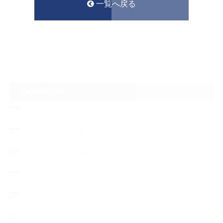
一覧へ戻る
CATEGORY
フロントガラスリペア
ヘッドライトの黄ばみ
アメリカでの現地修理2017
ボディーコーティング
フロントガラス修理
ブログ