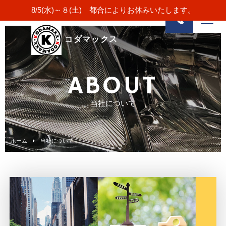
8/5(水)～８(土) 都合によりお休みいたします。
コダマックス
ABOUT
当社について
ホーム
当社について