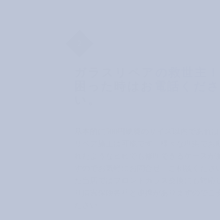
2
ガラスリペアの救世主
困った時はお電話くだ
い。
基本的に500円硬貨のサイズ以内であれ
リペア施工は可能です。様々な理由でお
れたようなヒビでも修理できるケースが
すのでお気軽にお問合せ、ご相談くださ
た当店ではフロントガラス交換にも対応
り損害保険各社と連携がありますのでご
ださい。