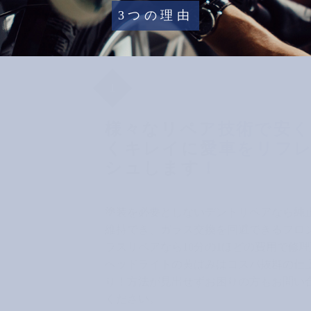
3つの理由
1
様々なリペア技術で安く
くキレイに愛車をリフ
シュします！
塗装を必要としないデントリペアなら純
維持でき、ガラス交換を回避できるフロ
ラスリペアなら10分の1ほどの費用で修
ヘッドライトの黄ばみはコスパ抜群の仕
り！方法が見出せずお困りの方もお問い
ください。