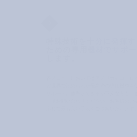
3
特殊技術を十分に発揮す
ための専用機材でサポ
します。
各メニューにおいてはアメリカやヨーロ
ど世界で認められた最高峰の専用機材を
サポート。修理ができるか不安な方も、
一度お問い合わせください。お客様のご
応じて最も良い手段をご提案いたします