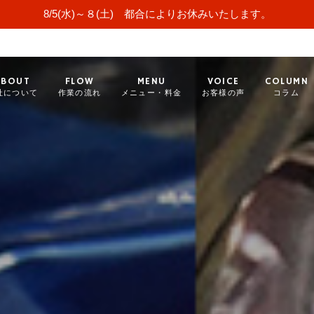
8/5(水)～８(土) 都合によりお休みいたします。
ABOUT
FLOW
MENU
VOICE
COLUMN
社について
作業の流れ
メニュー・料金
お客様の声
コラム