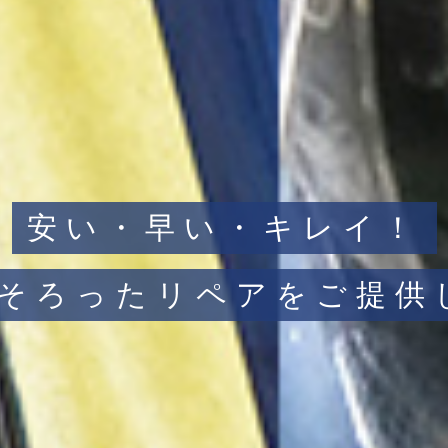
安い・早い・キレイ！
子そろったリペアを
ご提供