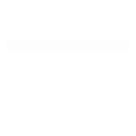
ウィンドリペア
ヘッドライトクリーニング
NEW ARTICLE
2026.07.23
【スープラ】【MR2】【86トレノ】ちょっと懐かしのトヨタFRスポーツ車
をガ…
2026.07.22
ガラスリペアの再施工をしてほしいけど可能なのでしょうかという相談です
2026.06.14
【N-one】独特形状の丸目をヘッドライトクリーニングでキレイに