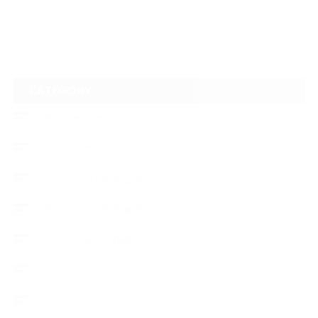
CATEGORY
ボディーコーティング
フロントガラスリペア
ヘッドライトの黄ばみ
アメリカでの現地修理2017
フロントガラス修理
ブログ
デントリペア