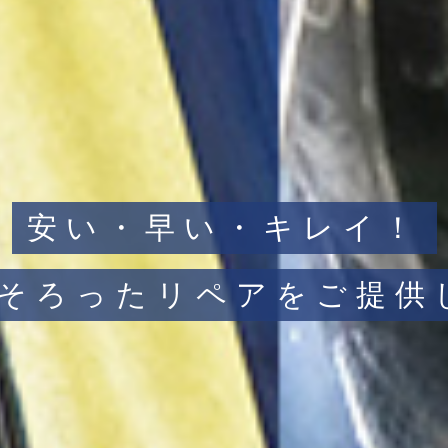
安い・早い・キレイ！
子そろったリペアを
ご提供