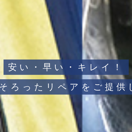
安い・早い・キレイ！
子そろったリペアを
ご提供