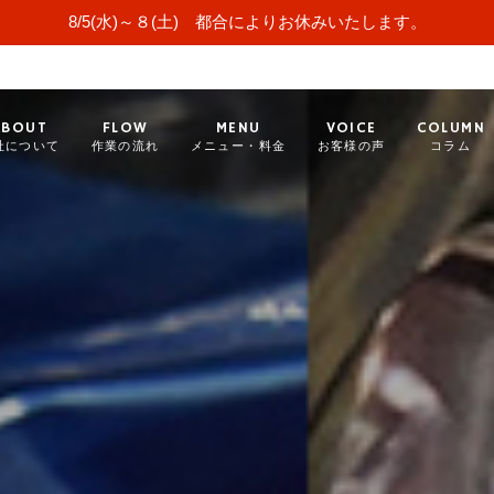
8/5(水)～８(土) 都合によりお休みいたします。
ABOUT
FLOW
MENU
VOICE
COLUMN
社について
作業の流れ
メニュー・料金
お客様の声
コラム