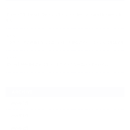
2026.07.23
【スープラ】【MR2】【86トレノ】ちょっと懐かしのトヨタFRスポーツ車
をガ…
2026.07.22
ガラスリペアの再施工をしてほしいけど可能なのでしょうかという相談です
2026.06.14
【N-one】独特形状の丸目をヘッドライトクリーニングでキレイに
ARCHIVE
2026年7月
2026年6月
2026年2月