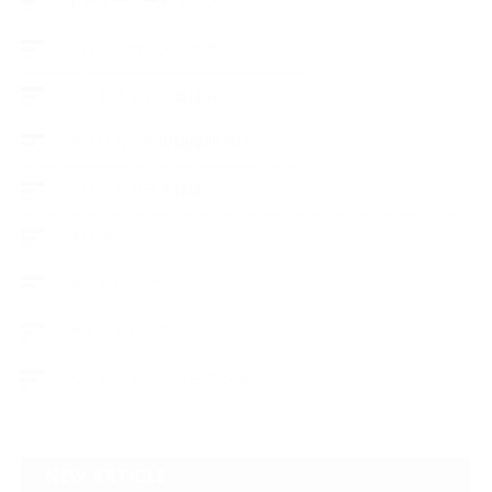
ボディーコーティング
フロントガラスリペア
ヘッドライトの黄ばみ
アメリカでの現地修理2017
フロントガラス修理
ブログ
デントリペア
ウィンドリペア
ヘッドライトクリーニング
NEW ARTICLE