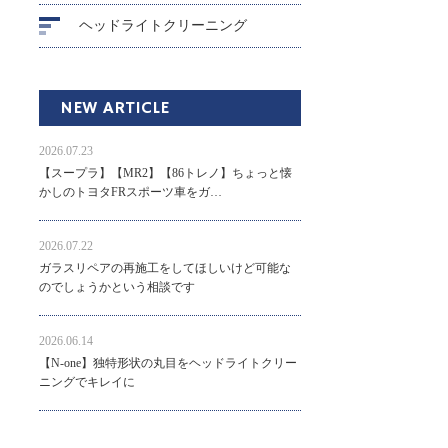
ヘッドライトクリーニング
NEW ARTICLE
2026.07.23
【スープラ】【MR2】【86トレノ】ちょっと懐
かしのトヨタFRスポーツ車をガ…
2026.07.22
ガラスリペアの再施工をしてほしいけど可能な
のでしょうかという相談です
2026.06.14
【N-one】独特形状の丸目をヘッドライトクリー
ニングでキレイに