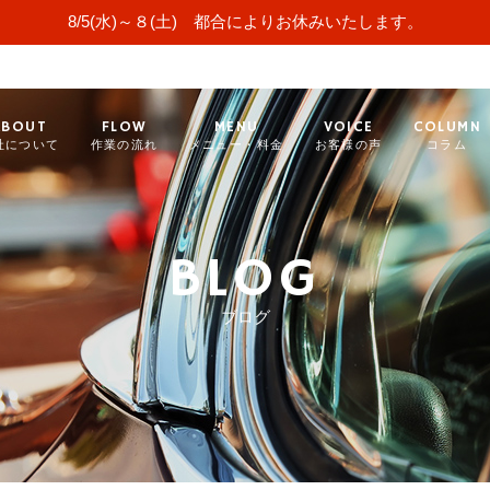
8/5(水)～８(土) 都合によりお休みいたします。
ABOUT
FLOW
MENU
VOICE
COLUMN
社について
作業の流れ
メニュー・料金
お客様の声
コラム
BLOG
ブログ