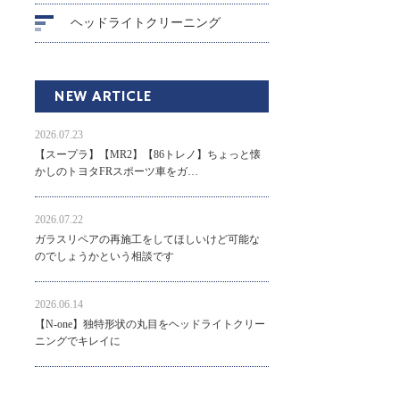
ヘッドライトクリーニング
NEW ARTICLE
2026.07.23
【スープラ】【MR2】【86トレノ】ちょっと懐
かしのトヨタFRスポーツ車をガ…
2026.07.22
ガラスリペアの再施工をしてほしいけど可能な
のでしょうかという相談です
2026.06.14
【N-one】独特形状の丸目をヘッドライトクリー
ニングでキレイに