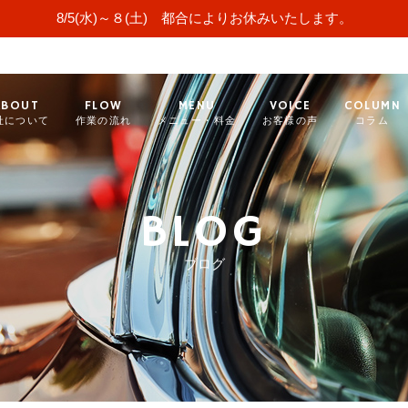
8/5(水)～８(土) 都合によりお休みいたします。
ABOUT
FLOW
MENU
VOICE
COLUMN
社について
作業の流れ
メニュー・料金
お客様の声
コラム
BLOG
ブログ