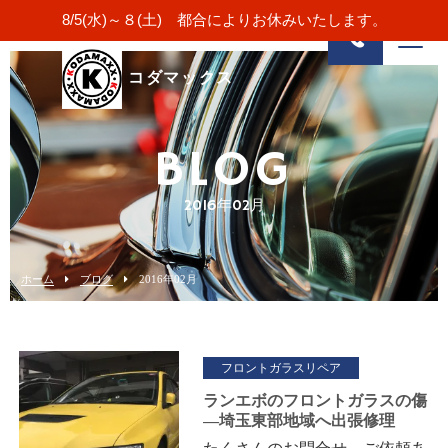
8/5(水)～８(土) 都合によりお休みいたします。
コダマックス
BLOG
2016年02月
ホーム
ブログ
2016年02月
フロントガラスリペア
ランエボのフロントガラスの傷
―埼玉東部地域へ出張修理