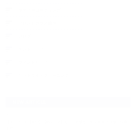
ボディーコーティング
フロントガラス修理
ブログ
デントリペア
ウィンドリペア
ヘッドライトクリーニング
NEW ARTICLE
2026.07.23
【スープラ】【MR2】【86トレノ】ちょっと懐かしのトヨタFRスポーツ車
をガ…