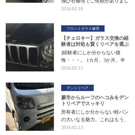
飛び石修理でご依頼がありまし
たので伺いました。 写真を撮
2016.02.18
り忘れた１台目は マツダMPV
のLW-5Wです。実は以前、…
フロントガラス修理
【チェロキー】ガラス交換の経
験者は対処も賢くリペアを選ぶ
]経験者にしか分からない後
悔・・・。 1カ月、3か月、半
年とヒビが出来たまま放置を続
2016.02.15
け、結構いけるかもと思ってい
た矢先にビシ―っとヒビが走る
デントリペア
んです。 …
蕨市からルーフのヘコみをデン
トリペアでスッキリ
所有者にしか分からない軽バン
の大いなる魅力。これはもう、
日本の自動車業界に感謝を述べ
2016.02.13
たい、ありがとー！！ ま、4ナ