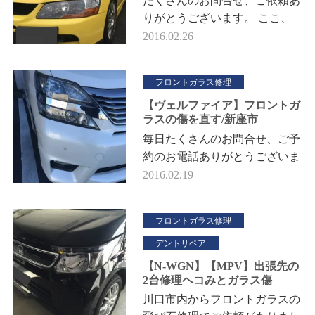
たくさんのお問合せ、ご依頼あ
りがとうございます。 ここ、
川口市は埼玉県南部地域ですが
2016.02.26
お隣の草加市からは東部地区と
なります。 草加市をはじめ八
フロントガラス修理
潮市…
【ヴェルファイア】フロントガ
ラスの傷を直す/新座市
毎日たくさんのお問合せ、ご予
約のお電話ありがとうございま
す。 今回は新座市からヴェル
2016.02.19
ファイアのウインドリペアをご
紹介します。朝霞市などは…
フロントガラス修理
デントリペア
【N-WGN】【MPV】出張先の
2台修理ヘコみとガラス傷
川口市内からフロントガラスの