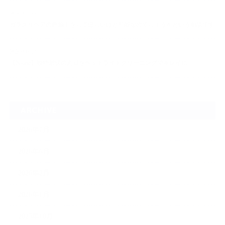
2026.07.22
ガラスリペアの再施工をしてほしいけど可能なのでしょうかという相談です
2026.06.14
【N-one】独特形状の丸目をヘッドライトクリーニングでキレイに
ARCHIVE
2026年7月
2026年6月
2026年2月
2026年1月
2025年10月