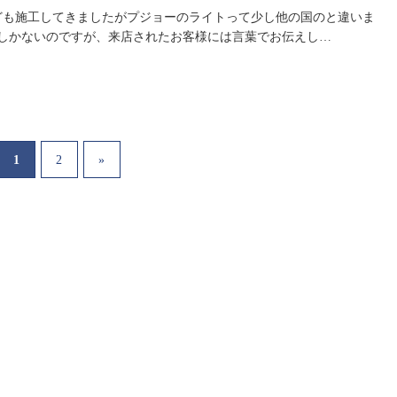
なども施工してきましたがプジョーのライトって少し他の国のと違いま
でしかないのですが、来店されたお客様には言葉でお伝えし…
1
2
»