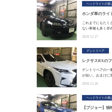
ヘッドライトの黄
ホンダ車のライト
これまでにもたく
ない車種も多く存
2018.12.27
デントリペア
レクサスRXの
デントリペアの一
が短い。おまけに
2018.12.26
ヘッドライトの黄
【プジョー】独