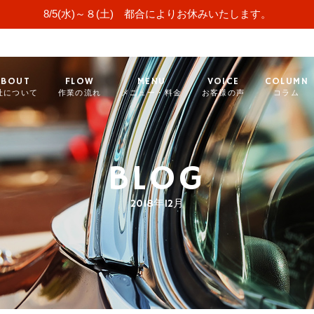
8/5(水)～８(土) 都合によりお休みいたします。
ABOUT
FLOW
MENU
VOICE
COLUMN
社について
作業の流れ
メニュー・料金
お客様の声
コラム
BLOG
2018年12月