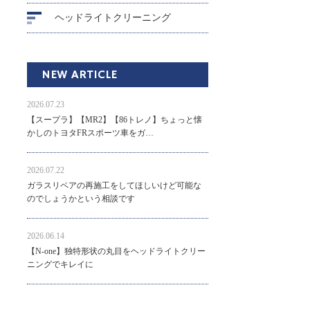
ヘッドライトクリーニング
NEW ARTICLE
2026.07.23
【スープラ】【MR2】【86トレノ】ちょっと懐
かしのトヨタFRスポーツ車をガ…
2026.07.22
ガラスリペアの再施工をしてほしいけど可能な
のでしょうかという相談です
2026.06.14
【N-one】独特形状の丸目をヘッドライトクリー
ニングでキレイに