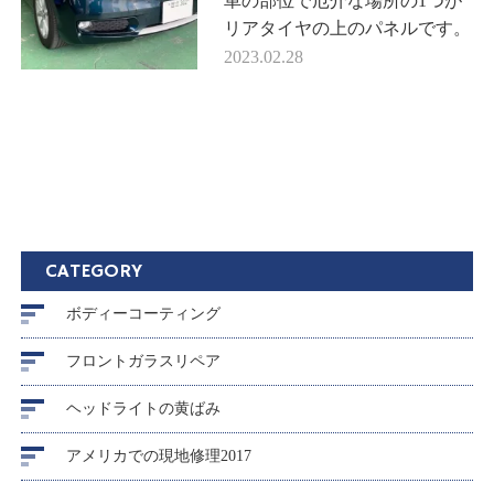
車の部位で厄介な場所の1つが
リアタイヤの上のパネルです。
クォーターパネルと呼ばれるこ
2023.02.28
こは裏からのアクセスが悪いの
で今回のように ドア寄りにあ
る場…
CATEGORY
ボディーコーティング
フロントガラスリペア
ヘッドライトの黄ばみ
アメリカでの現地修理2017