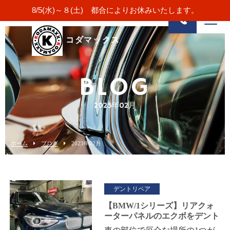
8/5(水)～８(土) 都合によりお休みいたします。
コダマックス
BLOG
2023年02月
ホーム
ブログ
2023年02月
デントリペア
【BMW/1シリーズ】リアクォ
ーターパネルのエクボをデント
リペア