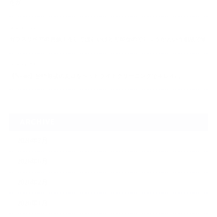
をガ…
2026.07.22
ガラスリペアの再施工をしてほしいけど可能なのでしょうかという相談です
2026.06.14
【N-one】独特形状の丸目をヘッドライトクリーニングでキレイに
ARCHIVE
2026年7月
2026年6月
2026年2月
2026年1月