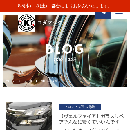
8/5(水)～８(土) 都合によりお休みいたします。
コダマックス
BLOG
2016年03月
ホーム
ブログ
2016年03月
フロントガラス修理
【ヴェルファイア】ガラスリペ
アそんなに安くていいんです
か？