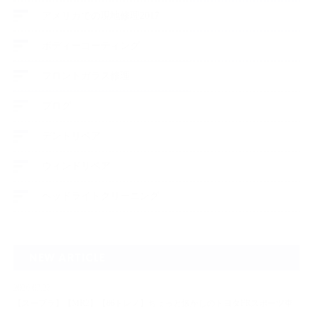
アメリカでの現地修理2017
ボディーコーティング
フロントガラス修理
ブログ
デントリペア
ウィンドリペア
ヘッドライトクリーニング
NEW ARTICLE
2026.07.23
【スープラ】【MR2】【86トレノ】ちょっと懐かしのトヨタFRスポーツ車