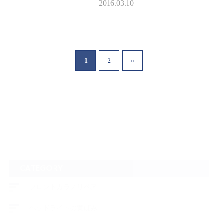
ございます。 3月に入り多く
2016.03.10
のご予約を頂いております。で
きるだけご希望に添えら…
1
2
»
CATEGORY
フロントガラスリペア
ヘッドライトの黄ばみ