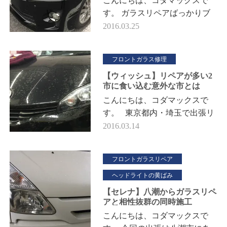
こんにちは、コダマックスで
す。 ガラスリペアばっかりブ
ログにUPしているのでデント
2016.03.25
やらないのかと思われている向
きもありますが 裏でこっそり
フロントガラス修理
やってお…
【ウィッシュ】リペアが多い2
市に食い込む意外な市とは
こんにちは、コダマックスで
す。 東京都内・埼玉で出張リ
ペアをしていますが、 ここ川
2016.03.14
口市は県南地域でしてお隣には
さいたま市があります。 …
フロントガラスリペア
ヘッドライトの黄ばみ
【セレナ】八潮からガラスリペ
アと相性抜群の同時施工
こんにちは、コダマックスで