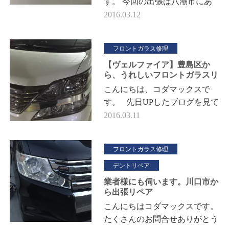
す。 今回の出張は八潮市にあ
るお勤め先にて施工させていた
2016.03.12
だきました。天候不順でしたの
で心配しましたが、 屋根のあ
フロントガラス修理
る場所…
【ヴェルファイア】豊島区か
ら、うれしいフロントガラスリ
ペア
こんにちは、コダマックスで
す。 先日UPしたブログを見て
いただいてご連絡をいただきま
2016.03.11
した。そのタイトル通りの東北
道で飛び石にあたり ネッ…
フロントガラス修理
デントリペア
業者様にも伺います。川口市か
ら出張リペア
こんにちはコダマックスです。
たくさんのお問合せありがとう