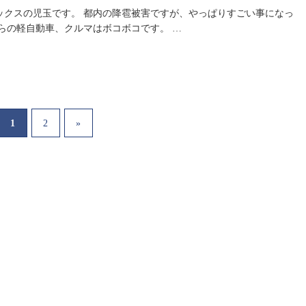
ックスの児玉です。 都内の降雹被害ですが、やっぱりすごい事になっ
らの軽自動車、クルマはボコボコです。 …
1
2
»