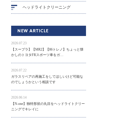
ヘッドライトクリーニング
NEW ARTICLE
2026.07.23
【スープラ】【MR2】【86トレノ】ちょっと懐
かしのトヨタFRスポーツ車をガ…
2026.07.22
ガラスリペアの再施工をしてほしいけど可能な
のでしょうかという相談です
2026.06.14
【N-one】独特形状の丸目をヘッドライトクリー
ニングでキレイに