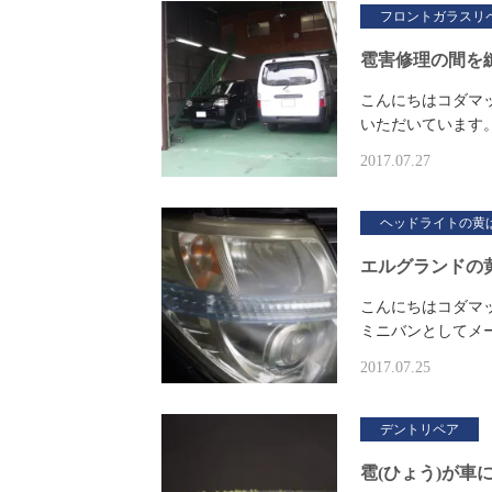
フロントガラスリ
雹害修理の間を
こんにちはコダマ
いただいています
2017.07.27
ヘッドライトの黄
エルグランドの
こんにちはコダマ
ミニバンとしてメ
2017.07.25
デントリペア
雹(ひょう)が車