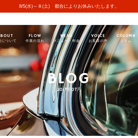
8/5(水)～８(土) 都合によりお休みいたします。
ABOUT
FLOW
MENU
VOICE
COLUMN
社について
作業の流れ
メニュー・料金
お客様の声
コラム
BLOG
2017年07月