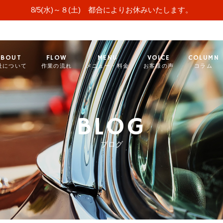
8/5(水)～８(土) 都合によりお休みいたします。
ABOUT
FLOW
MENU
VOICE
COLUMN
社について
作業の流れ
メニュー・料金
お客様の声
コラム
BLOG
ブログ