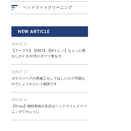
ヘッドライトクリーニング
NEW ARTICLE
2026.07.23
【スープラ】【MR2】【86トレノ】ちょっと懐
かしのトヨタFRスポーツ車をガ…
2026.07.22
ガラスリペアの再施工をしてほしいけど可能な
のでしょうかという相談です
2026.06.14
【N-one】独特形状の丸目をヘッドライトクリー
ニングでキレイに