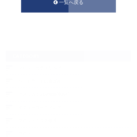
一覧へ戻る
CATEGORY
フロントガラスリペア
ヘッドライトの黄ばみ
アメリカでの現地修理2017
ボディーコーティング
フロントガラス修理
ブログ