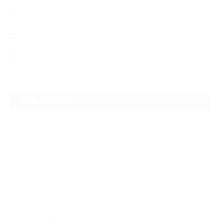
デントリペア
ウィンドリペア
ヘッドライトクリーニング
NEW ARTICLE
2026.07.23
【スープラ】【MR2】【86トレノ】ちょっと懐かしのトヨタFRスポーツ車
をガ…
2026.07.22
ガラスリペアの再施工をしてほしいけど可能なのでしょうかという相談です
2026.06.14
【N-one】独特形状の丸目をヘッドライトクリーニングでキレイに