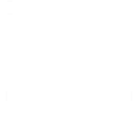
ボディーコーティング
フロントガラス修理
ブログ
デントリペア
ウィンドリペア
ヘッドライトクリーニング
NEW ARTICLE
2026.07.23
【スープラ】【MR2】【86トレノ】ちょっと懐かしのトヨタFRスポーツ車
をガ…