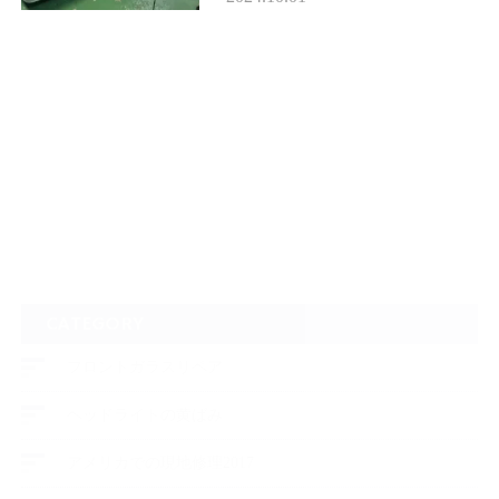
ドアを取り上げます。 車種限
らず、バックカメラの有…
CATEGORY
フロントガラスリペア
ヘッドライトの黄ばみ
アメリカでの現地修理2017