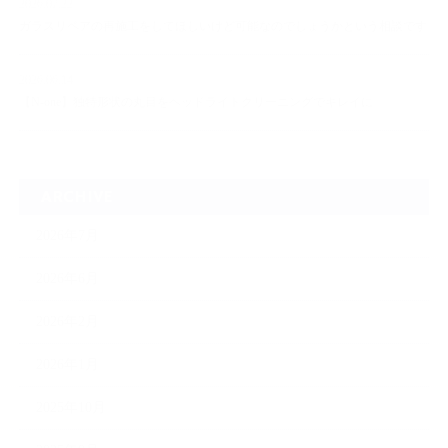
2026.07.22
ガラスリペアの再施工をしてほしいけど可能なのでしょうかという相談です
2026.06.14
【N-one】独特形状の丸目をヘッドライトクリーニングでキレイに
ARCHIVE
2026年7月
2026年6月
2026年2月
2026年1月
2025年10月