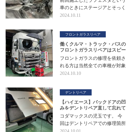
前回施工したラフェスタという
車のときにステージアとそっく
りという話をしたのですがその
2024.10.11
ステージアのご依頼がきたので
似たようで違うライトを改めて
フロントガラスリペア
見て…
働くクルマ・トラック・バスの
フロントガラスリペアはスピー
ド仕上げできます！
フロントガラスの修理を依頼さ
れる方は当然全ての車種が対象
となるわけですが 一般車のほ
2024.10.10
かに業務用の車のガラスリペア
も大変多くの依頼がありますの
デントリペア
で …
【ハイエース】バックドアの凹
みをデントリペア直して忘れて
しまおう
コダマックスの児玉です。 今
回はデントリペアでの修理箇所
がかなり多い部位であるバック
2024.10.01