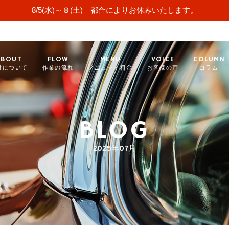
8/5(水)～８(土) 都合によりお休みいたします。
ABOUT
FLOW
MENU
VOICE
COLUMN
社について
作業の流れ
メニュー・料金
お客様の声
コラム
BLOG
2025年07月