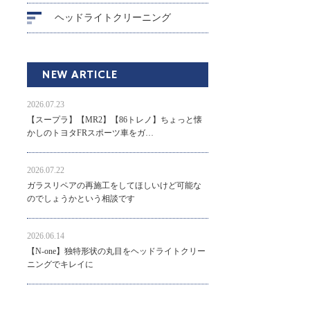
ヘッドライトクリーニング
NEW ARTICLE
2026.07.23
【スープラ】【MR2】【86トレノ】ちょっと懐
かしのトヨタFRスポーツ車をガ…
2026.07.22
ガラスリペアの再施工をしてほしいけど可能な
のでしょうかという相談です
2026.06.14
【N-one】独特形状の丸目をヘッドライトクリー
ニングでキレイに