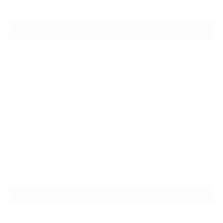
NEW ARTICLE
2026.07.23
【スープラ】【MR2】【86トレノ】ちょっと懐かしのトヨタFRスポーツ車
をガ…
2026.07.22
ガラスリペアの再施工をしてほしいけど可能なのでしょうかという相談です
2026.06.14
【N-one】独特形状の丸目をヘッドライトクリーニングでキレイに
ARCHIVE
2026年7月