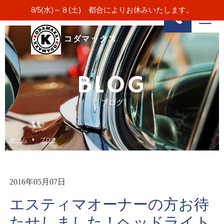
8/5(水)～８(土) 都合によりお休みいたします。
コダマックス
BLOG
ブログ
ホーム
ブログ
2016年05月07日
エスティマオーナーの方お待
たせしました！ヘッドライト