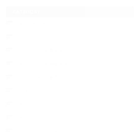
CATEGORY
ボディーコーティング
フロントガラスリペア
ヘッドライトの黄ばみ
アメリカでの現地修理2017
フロントガラス修理
ブログ
デントリペア
ウィンドリペア
ヘッドライトクリーニング