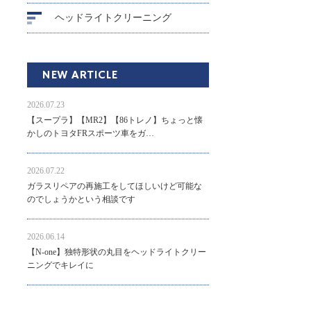
ヘッドライトクリーニング
NEW ARTICLE
2026.07.23
【スープラ】【MR2】【86トレノ】ちょっと懐
かしのトヨタFRスポーツ車をガ…
2026.07.22
ガラスリペアの再施工をしてほしいけど可能な
のでしょうかという相談です
2026.06.14
【N-one】独特形状の丸目をヘッドライトクリー
ニングでキレイに