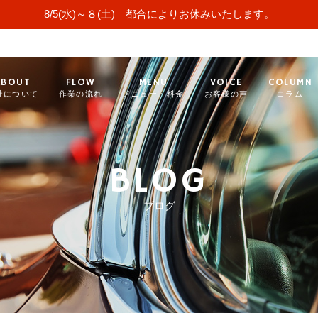
8/5(水)～８(土) 都合によりお休みいたします。
ABOUT
FLOW
MENU
VOICE
COLUMN
社について
作業の流れ
メニュー・料金
お客様の声
コラム
BLOG
ブログ