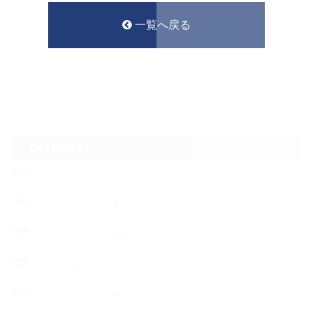
一覧へ戻る
CATEGORY
フロントガラスリペア
ヘッドライトの黄ばみ
アメリカでの現地修理2017
ボディーコーティング
フロントガラス修理