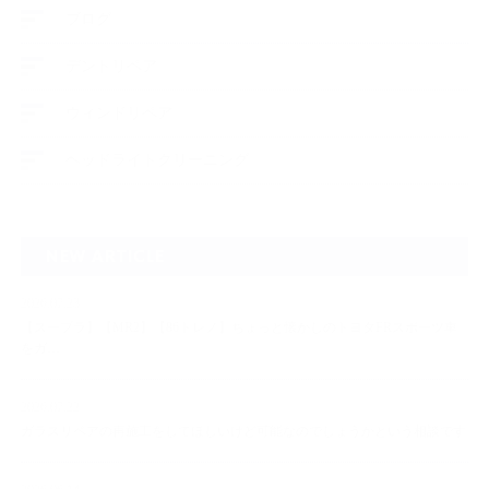
ブログ
デントリペア
ウィンドリペア
ヘッドライトクリーニング
NEW ARTICLE
2026.07.23
【スープラ】【MR2】【86トレノ】ちょっと懐かしのトヨタFRスポーツ車
をガ…
2026.07.22
ガラスリペアの再施工をしてほしいけど可能なのでしょうかという相談です