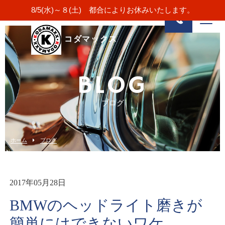
8/5(水)～８(土) 都合によりお休みいたします。
コダマックス
BLOG
ブログ
ホーム
ブログ
2017年05月28日
BMWのヘッドライト磨きが
簡単にはできないワケ