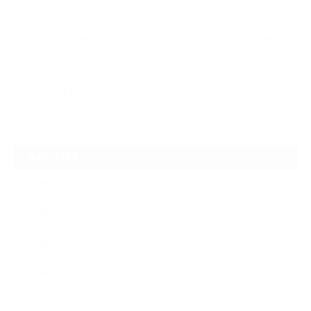
2026.07.22
ガラスリペアの再施工をしてほしいけど可能なのでしょうかという相談です
2026.06.14
【N-one】独特形状の丸目をヘッドライトクリーニングでキレイに
ARCHIVE
2026年7月
2026年6月
2026年2月
2026年1月
2025年10月