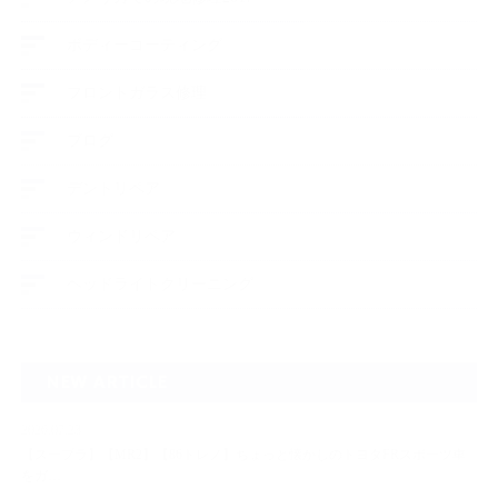
ボディーコーティング
フロントガラス修理
ブログ
デントリペア
ウィンドリペア
ヘッドライトクリーニング
NEW ARTICLE
2026.07.23
【スープラ】【MR2】【86トレノ】ちょっと懐かしのトヨタFRスポーツ車
をガ…