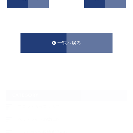
一覧へ戻る
CATEGORY
フロントガラスリペア
ヘッドライトの黄ばみ
アメリカでの現地修理2017