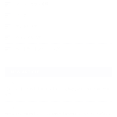
フロントガラス修理
ブログ
デントリペア
ウィンドリペア
ヘッドライトクリーニング
NEW ARTICLE
2026.07.23
【スープラ】【MR2】【86トレノ】ちょっと懐かしのトヨタFRスポーツ車
をガ…
2026.07.22
ガラスリペアの再施工をしてほしいけど可能なのでしょうかという相談です