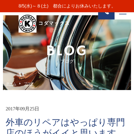
8/5(水)～８(土) 都合によりお休みいたします。
コダマックス
BLOG
ブログ
ホーム
ブログ
2017年09月25日
外車のリペアはやっぱり専門
店のほうがイイと思います。