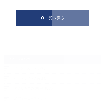
一覧へ戻る
CATEGORY
フロントガラスリペア
ヘッドライトの黄ばみ
アメリカでの現地修理2017
ボディーコーティング