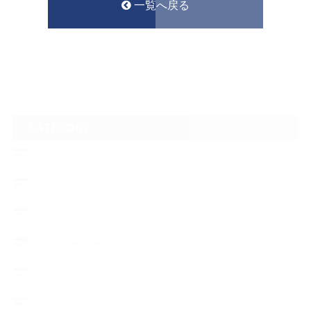
一覧へ戻る
CATEGORY
フロントガラスリペア
ヘッドライトの黄ばみ
アメリカでの現地修理2017
ボディーコーティング
フロントガラス修理
ブログ