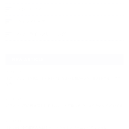
デントリペア
ウィンドリペア
ヘッドライトクリーニング
NEW ARTICLE
2026.07.23
【スープラ】【MR2】【86トレノ】ちょっと懐かしのトヨタFRスポーツ車
をガ…
2026.07.22
ガラスリペアの再施工をしてほしいけど可能なのでしょうかという相談です
2026.06.14
【N-one】独特形状の丸目をヘッドライトクリーニングでキレイに