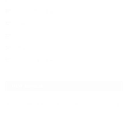
フロントガラス修理
ブログ
デントリペア
ウィンドリペア
ヘッドライトクリーニング
NEW ARTICLE
2026.07.23
【スープラ】【MR2】【86トレノ】ちょっと懐かしのトヨタFRスポーツ車
をガ…
2026.07.22