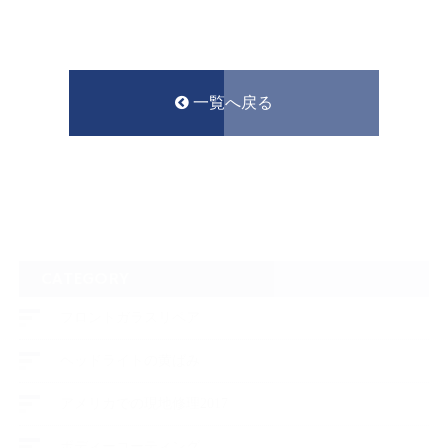
一覧へ戻る
CATEGORY
フロントガラスリペア
ヘッドライトの黄ばみ
アメリカでの現地修理2017
ボディーコーティング