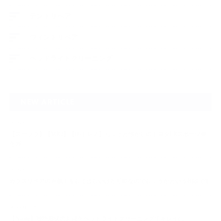
デントリペア
ウィンドリペア
ヘッドライトクリーニング
NEW ARTICLE
2026.07.23
【スープラ】【MR2】【86トレノ】ちょっと懐かしのトヨタFRスポーツ車
をガ…
2026.07.22
ガラスリペアの再施工をしてほしいけど可能なのでしょうかという相談です
2026.06.14
【N-one】独特形状の丸目をヘッドライトクリーニングでキレイに