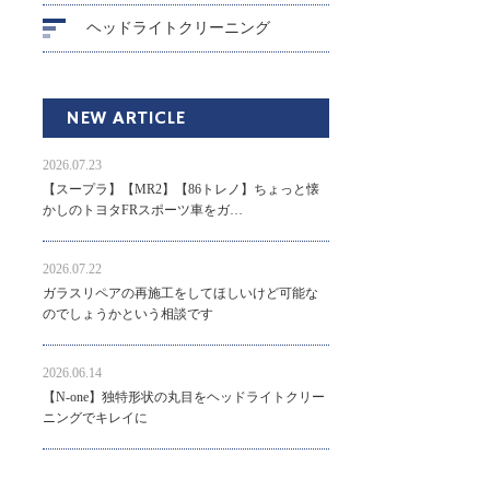
ヘッドライトクリーニング
NEW ARTICLE
2026.07.23
【スープラ】【MR2】【86トレノ】ちょっと懐
かしのトヨタFRスポーツ車をガ…
2026.07.22
ガラスリペアの再施工をしてほしいけど可能な
のでしょうかという相談です
2026.06.14
【N-one】独特形状の丸目をヘッドライトクリー
ニングでキレイに