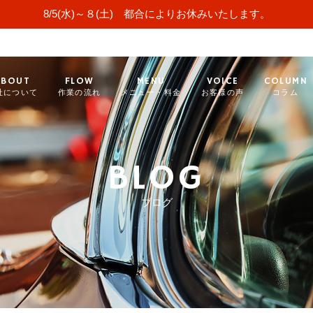
8/5(水)～８(土) 都合によりお休みいたします。
ABOUT
FLOW
MENU
VOICE
COLUMN
社について
作業の流れ
メニュー・料金
お客様の声
コラム
BLOG
ブログ