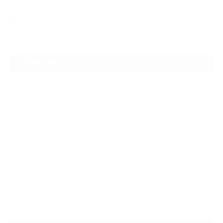
ヘッドライトクリーニング
NEW ARTICLE
2026.07.23
【スープラ】【MR2】【86トレノ】ちょっと懐かしのトヨタFRスポーツ車
をガ…
2026.07.22
ガラスリペアの再施工をしてほしいけど可能なのでしょうかという相談です
2026.06.14
【N-one】独特形状の丸目をヘッドライトクリーニングでキレイに