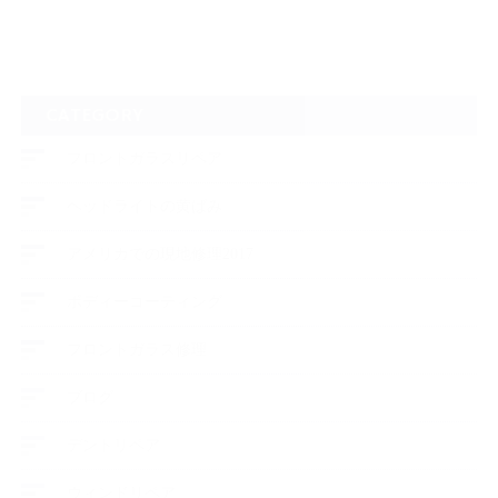
CATEGORY
フロントガラスリペア
ヘッドライトの黄ばみ
アメリカでの現地修理2017
ボディーコーティング
フロントガラス修理
ブログ
デントリペア
ウィンドリペア