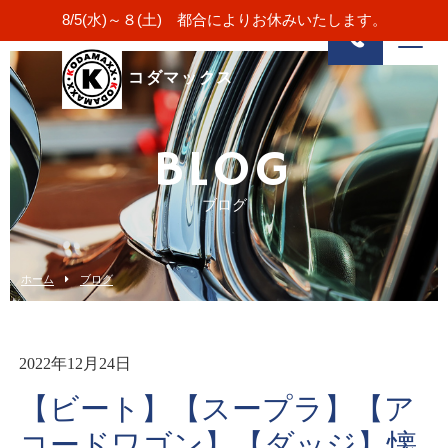
8/5(水)～８(土) 都合によりお休みいたします。
コダマックス
BLOG
ブログ
ホーム
ブログ
2022年12月24日
【ビート】【スープラ】【ア
コードワゴン】【ダッジ】懐