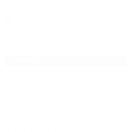
デントリペア
ウィンドリペア
ヘッドライトクリーニング
NEW ARTICLE
2026.07.23
【スープラ】【MR2】【86トレノ】ちょっと懐かしのトヨタFRスポーツ車
をガ…
2026.07.22
ガラスリペアの再施工をしてほしいけど可能なのでしょうかという相談です
2026.06.14
【N-one】独特形状の丸目をヘッドライトクリーニングでキレイに