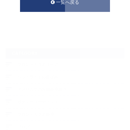
一覧へ戻る
CATEGORY
フロントガラスリペア
ヘッドライトの黄ばみ
アメリカでの現地修理2017
ボディーコーティング
フロントガラス修理
ブログ