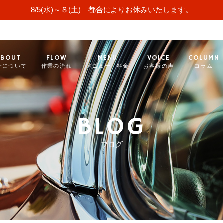
8/5(水)～８(土) 都合によりお休みいたします。
ABOUT
FLOW
MENU
VOICE
COLUMN
社について
作業の流れ
メニュー・料金
お客様の声
コラム
BLOG
ブログ