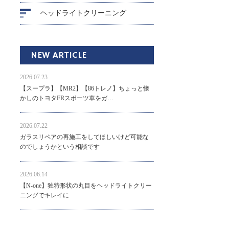
ヘッドライトクリーニング
NEW ARTICLE
2026.07.23
【スープラ】【MR2】【86トレノ】ちょっと懐
かしのトヨタFRスポーツ車をガ…
2026.07.22
ガラスリペアの再施工をしてほしいけど可能な
のでしょうかという相談です
2026.06.14
【N-one】独特形状の丸目をヘッドライトクリー
ニングでキレイに