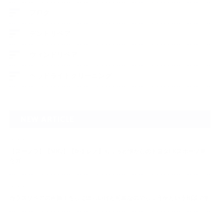
ブログ
デントリペア
ウィンドリペア
ヘッドライトクリーニング
NEW ARTICLE
2026.07.23
【スープラ】【MR2】【86トレノ】ちょっと懐かしのトヨタFRスポーツ車
をガ…
2026.07.22
ガラスリペアの再施工をしてほしいけど可能なのでしょうかという相談です