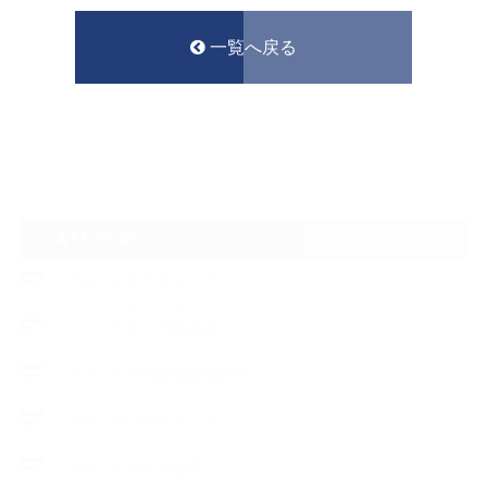
一覧へ戻る
CATEGORY
フロントガラスリペア
ヘッドライトの黄ばみ
アメリカでの現地修理2017
ボディーコーティング
フロントガラス修理