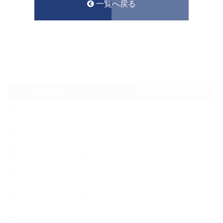
一覧へ戻る
CATEGORY
フロントガラスリペア
ヘッドライトの黄ばみ
アメリカでの現地修理2017
ボディーコーティング
フロントガラス修理
ブログ