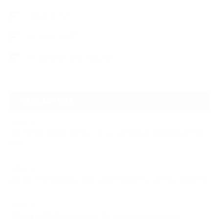
デントリペア
ウィンドリペア
ヘッドライトクリーニング
NEW ARTICLE
2026.07.23
【スープラ】【MR2】【86トレノ】ちょっと懐かしのトヨタFRスポーツ車
をガ…
2026.07.22
ガラスリペアの再施工をしてほしいけど可能なのでしょうかという相談です
2026.06.14
【N-one】独特形状の丸目をヘッドライトクリーニングでキレイに