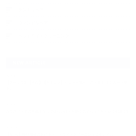
デントリペア
ウィンドリペア
ヘッドライトクリーニング
NEW ARTICLE
2026.07.23
【スープラ】【MR2】【86トレノ】ちょっと懐かしのトヨタFRスポーツ車
をガ…
2026.07.22
ガラスリペアの再施工をしてほしいけど可能なのでしょうかという相談です
2026.06.14
【N-one】独特形状の丸目をヘッドライトクリーニングでキレイに