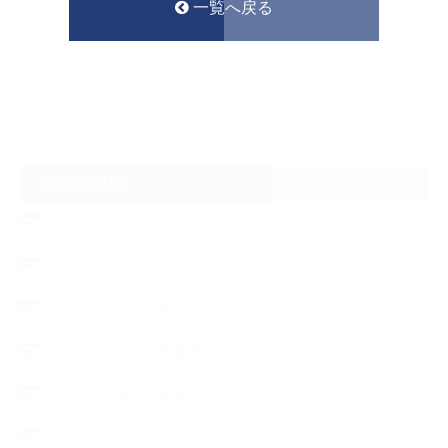
一覧へ戻る
CATEGORY
ボディーコーティング
フロントガラスリペア
ヘッドライトの黄ばみ
アメリカでの現地修理2017
フロントガラス修理
ブログ