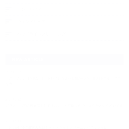
デントリペア
ウィンドリペア
ヘッドライトクリーニング
NEW ARTICLE
2026.07.23
【スープラ】【MR2】【86トレノ】ちょっと懐かしのトヨタFRスポーツ車
をガ…
2026.07.22
ガラスリペアの再施工をしてほしいけど可能なのでしょうかという相談です
2026.06.14
【N-one】独特形状の丸目をヘッドライトクリーニングでキレイに