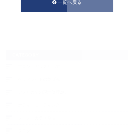
一覧へ戻る
CATEGORY
フロントガラスリペア
ヘッドライトの黄ばみ
アメリカでの現地修理2017
ボディーコーティング
フロントガラス修理
ブログ