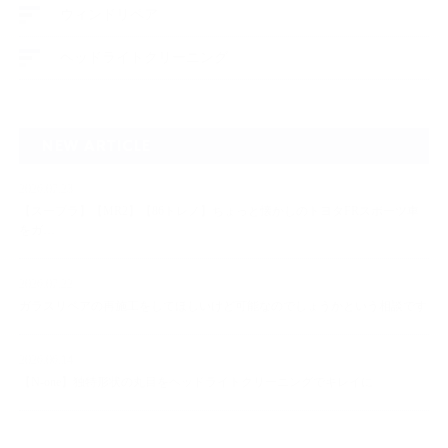
ウィンドリペア
ヘッドライトクリーニング
NEW ARTICLE
2026.07.23
【スープラ】【MR2】【86トレノ】ちょっと懐かしのトヨタFRスポーツ車
をガ…
2026.07.22
ガラスリペアの再施工をしてほしいけど可能なのでしょうかという相談です
2026.06.14
【N-one】独特形状の丸目をヘッドライトクリーニングでキレイに