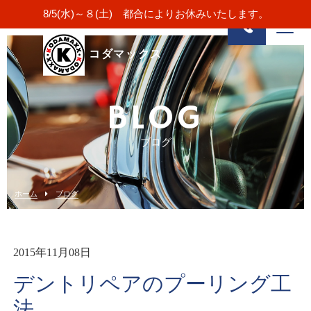
8/5(水)～８(土) 都合によりお休みいたします。
コダマックス
BLOG
ブログ
ホーム
ブログ
2015年11月08日
デントリペアのプーリング工
法