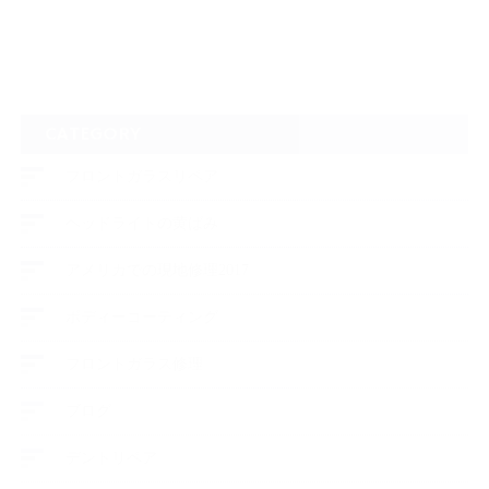
CATEGORY
フロントガラスリペア
ヘッドライトの黄ばみ
アメリカでの現地修理2017
ボディーコーティング
フロントガラス修理
ブログ
デントリペア