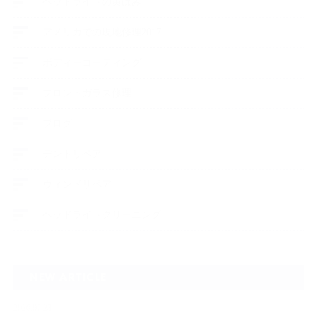
ヘッドライトの黄ばみ
アメリカでの現地修理2017
ボディーコーティング
フロントガラス修理
ブログ
デントリペア
ウィンドリペア
ヘッドライトクリーニング
NEW ARTICLE
2026.07.23