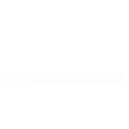
【スープラ】【MR2】【86トレノ】ちょっと懐かしのトヨタFRスポーツ車
をガ…
2026.07.22
ガラスリペアの再施工をしてほしいけど可能なのでしょうかという相談です
2026.06.14
【N-one】独特形状の丸目をヘッドライトクリーニングでキレイに
ARCHIVE
2026年7月
2026年6月
2026年2月
2026年1月