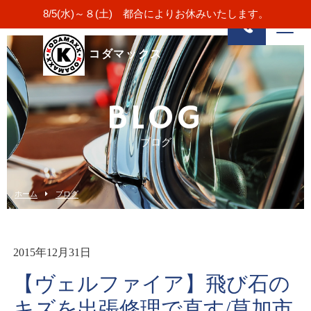
8/5(水)～８(土) 都合によりお休みいたします。
コダマックス
BLOG
ブログ
ホーム
ブログ
2015年12月31日
【ヴェルファイア】飛び石の
キズを出張修理で直す/草加市