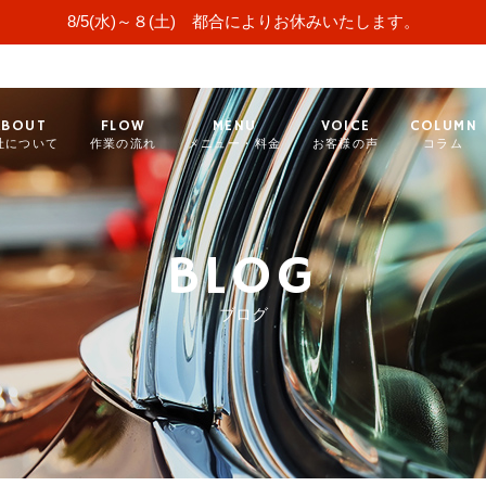
8/5(水)～８(土) 都合によりお休みいたします。
ABOUT
FLOW
MENU
VOICE
COLUMN
社について
作業の流れ
メニュー・料金
お客様の声
コラム
BLOG
ブログ