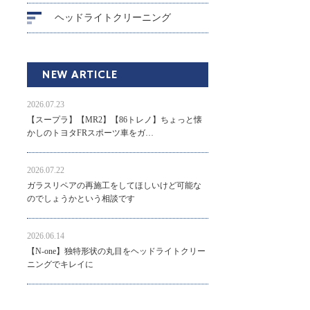
ヘッドライトクリーニング
NEW ARTICLE
2026.07.23
【スープラ】【MR2】【86トレノ】ちょっと懐
かしのトヨタFRスポーツ車をガ…
2026.07.22
ガラスリペアの再施工をしてほしいけど可能な
のでしょうかという相談です
2026.06.14
【N-one】独特形状の丸目をヘッドライトクリー
ニングでキレイに