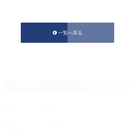
一覧へ戻る
CATEGORY
フロントガラスリペア
ヘッドライトの黄ばみ
アメリカでの現地修理2017