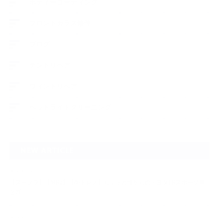
ボディーコーティング
フロントガラス修理
ブログ
デントリペア
ウィンドリペア
ヘッドライトクリーニング
NEW ARTICLE
2026.07.23
【スープラ】【MR2】【86トレノ】ちょっと懐かしのトヨタFRスポーツ車
をガ…
2026.07.22