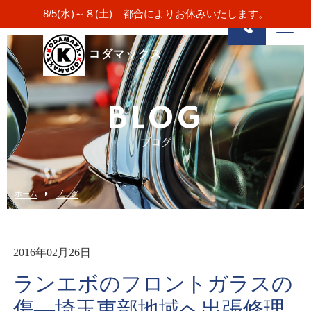
8/5(水)～８(土) 都合によりお休みいたします。
コダマックス
BLOG
ブログ
ホーム
ブログ
2016年02月26日
ランエボのフロントガラスの
傷―埼玉東部地域へ出張修理