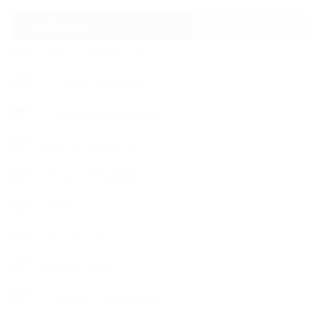
CATEGORY
フロントガラスリペア
ヘッドライトの黄ばみ
アメリカでの現地修理2017
ボディーコーティング
フロントガラス修理
ブログ
デントリペア
ウィンドリペア
ヘッドライトクリーニング