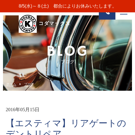
8/5(水)～８(土) 都合によりお休みいたします。
コダマックス
BLOG
ブログ
ホーム
ブログ
2016年05月15日
【エスティマ】リアゲートの
デントリペア