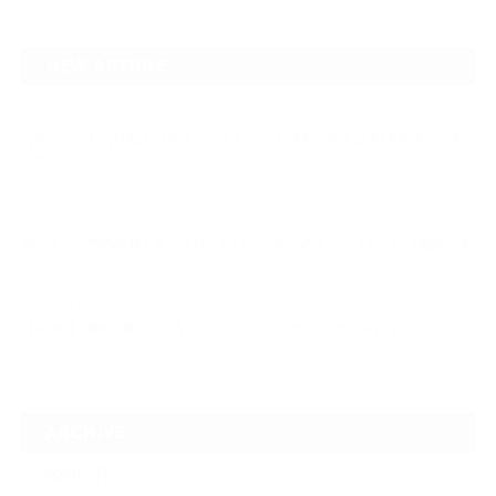
NEW ARTICLE
2026.07.23
【スープラ】【MR2】【86トレノ】ちょっと懐かしのトヨタFRスポーツ車
をガ…
2026.07.22
ガラスリペアの再施工をしてほしいけど可能なのでしょうかという相談です
2026.06.14
【N-one】独特形状の丸目をヘッドライトクリーニングでキレイに
ARCHIVE
2026年7月