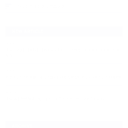
ヘッドライトクリーニング
NEW ARTICLE
2026.07.23
【スープラ】【MR2】【86トレノ】ちょっと懐かしのトヨタFRスポーツ車
をガ…
2026.07.22
ガラスリペアの再施工をしてほしいけど可能なのでしょうかという相談です
2026.06.14
【N-one】独特形状の丸目をヘッドライトクリーニングでキレイに
ARCHIVE