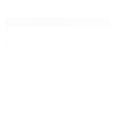
CATEGORY
フロントガラスリペア
ヘッドライトの黄ばみ
アメリカでの現地修理2017
ボディーコーティング
フロントガラス修理
ブログ
デントリペア
ウィンドリペア