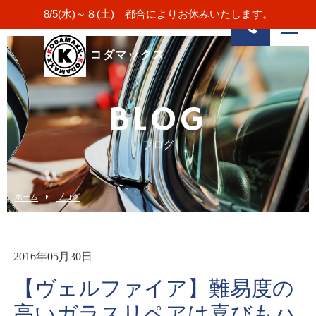
8/5(水)～８(土) 都合によりお休みいたします。
コダマックス
BLOG
ブログ
ホーム
ブログ
2016年05月30日
【ヴェルファイア】難易度の
高いガラスリペアは喜びもハ