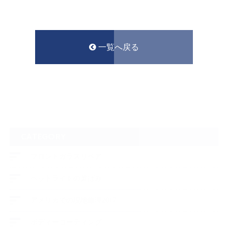
一覧へ戻る
CATEGORY
フロントガラスリペア
ヘッドライトの黄ばみ
アメリカでの現地修理2017
ボディーコーティング