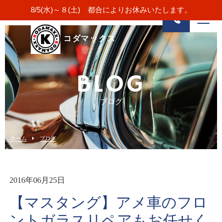
8/5(水)～８(土) 都合によりお休みいたします。
コダマックス
BLOG
ブログ
ホーム
ブログ
2016年06月25日
【マスタング】アメ車のフロ
ントガラスリペアもお任せく