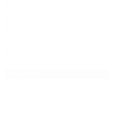
フロントガラス修理
ブログ
デントリペア
ウィンドリペア
ヘッドライトクリーニング
NEW ARTICLE
2026.07.23
【スープラ】【MR2】【86トレノ】ちょっと懐かしのトヨタFRスポーツ車
をガ…
2026.07.22