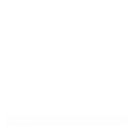
ヘッドライトの黄ばみ
アメリカでの現地修理2017
ボディーコーティング
フロントガラス修理
ブログ
デントリペア
ウィンドリペア
ヘッドライトクリーニング
NEW ARTICLE