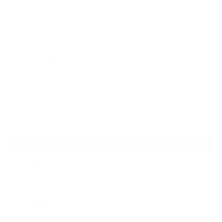
2026.07.23
【スープラ】【MR2】【86トレノ】ちょっと懐かしのトヨタFRスポーツ車
をガ…
2026.07.22
ガラスリペアの再施工をしてほしいけど可能なのでしょうかという相談です
2026.06.14
【N-one】独特形状の丸目をヘッドライトクリーニングでキレイに
ARCHIVE
2026年7月
2026年6月
2026年2月