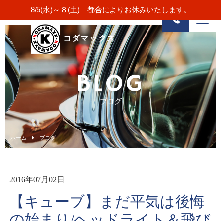
8/5(水)～８(土) 都合によりお休みいたします。
コダマックス
BLOG
ブログ
ホーム
ブログ
2016年07月02日
【キューブ】まだ平気は後悔
の始まり/ヘッドライト＆飛び