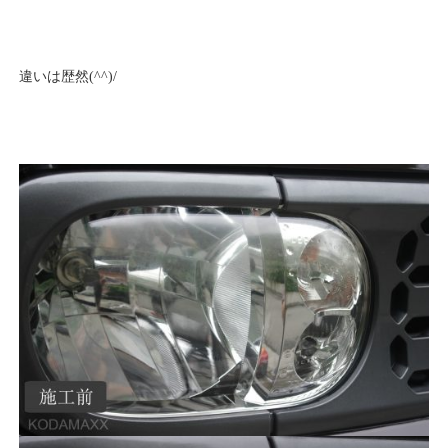
違いは歴然(^^)/