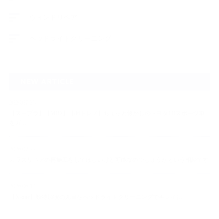
ウィンドリペア
ヘッドライトクリーニング
NEW ARTICLE
2026.07.23
【スープラ】【MR2】【86トレノ】ちょっと懐かしのトヨタFRスポーツ車
をガ…
2026.07.22
ガラスリペアの再施工をしてほしいけど可能なのでしょうかという相談です
2026.06.14
【N-one】独特形状の丸目をヘッドライトクリーニングでキレイに