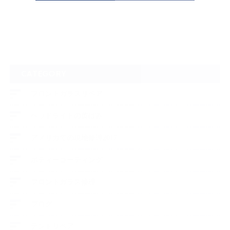
CATEGORY
フロントガラスリペア
ヘッドライトの黄ばみ
アメリカでの現地修理2017
ボディーコーティング
フロントガラス修理
ブログ
デントリペア