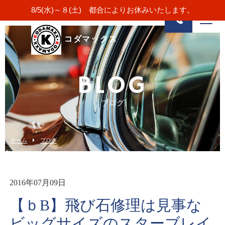
8/5(水)～８(土) 都合によりお休みいたします。
コダマックス
BLOG
ブログ
ホーム
ブログ
2016年07月09日
【ｂB】飛び石修理は見事な
ビッグサイズのスターブレイ