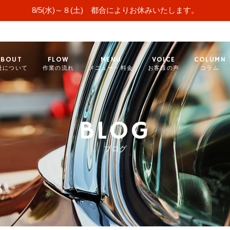
8/5(水)～８(土) 都合によりお休みいたします。
ABOUT
FLOW
MENU
VOICE
COLUMN
社について
作業の流れ
メニュー・料金
お客様の声
コラム
BLOG
ブログ