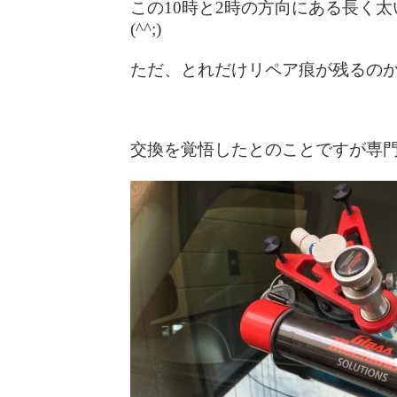
この10時と2時の方向にある長く
(^^;)
ただ、とれだけリペア痕が残るの
交換を覚悟したとのことですが専