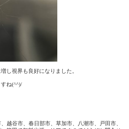
は増し視界も良好になりました。
(^^)/
市、越谷市、春日部市、草加市、八潮市、戸田市、