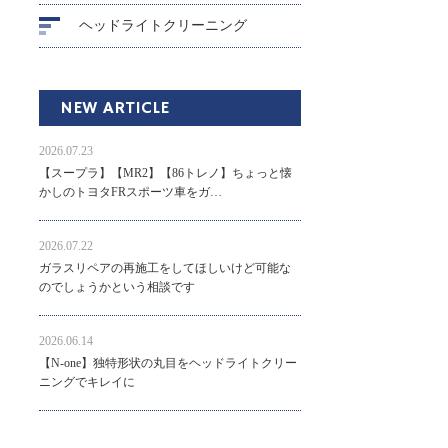
ヘッドライトクリーニング
NEW ARTICLE
2026.07.23
【スープラ】【MR2】【86トレノ】ちょっと懐
かしのトヨタFRスポーツ車をガ…
2026.07.22
ガラスリペアの再施工をしてほしいけど可能な
のでしょうかという相談です
2026.06.14
【N-one】独特形状の丸目をヘッドライトクリー
ニングでキレイに