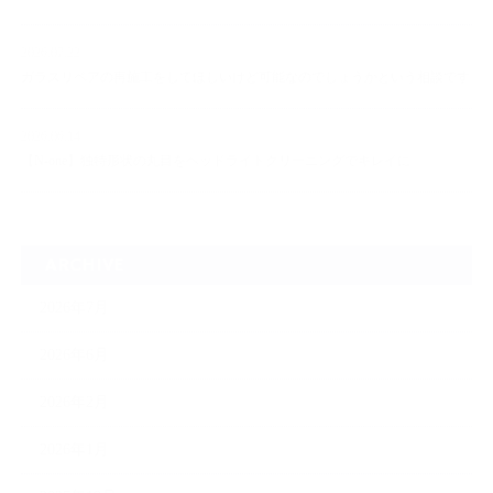
2026.07.22
ガラスリペアの再施工をしてほしいけど可能なのでしょうかという相談です
2026.06.14
【N-one】独特形状の丸目をヘッドライトクリーニングでキレイに
ARCHIVE
2026年7月
2026年6月
2026年2月
2026年1月