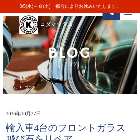
8/5(水)～８(土) 都合によりお休みいたします。
コダマックス
BLOG
ブログ
ホーム
ブログ
2016年10月27日
輸入車4台のフロントガラス
飛び石をリペア