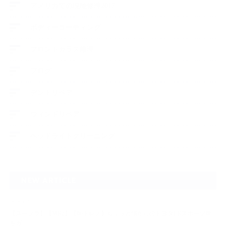
アメリカでの現地修理2017
ボディーコーティング
フロントガラス修理
ブログ
デントリペア
ウィンドリペア
ヘッドライトクリーニング
NEW ARTICLE
2026.07.23
【スープラ】【MR2】【86トレノ】ちょっと懐かしのトヨタFRスポーツ車
をガ…