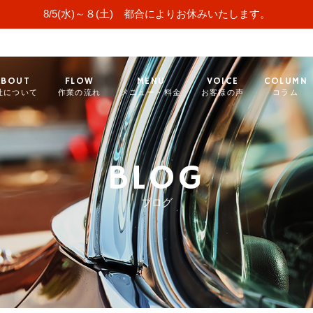
8/5(水)～８(土) 都合によりお休みいたします。
ABOUT
FLOW
MENU
VOICE
COLUMN
社について
作業の流れ
メニュー・料金
お客様の声
コラム
BLOG
ブログ