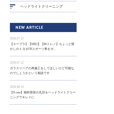
ヘッドライトクリーニング
NEW ARTICLE
2026.07.23
【スープラ】【MR2】【86トレノ】ちょっと懐
かしのトヨタFRスポーツ車をガ…
2026.07.22
ガラスリペアの再施工をしてほしいけど可能な
のでしょうかという相談です
2026.06.14
【N-one】独特形状の丸目をヘッドライトクリー
ニングでキレイに